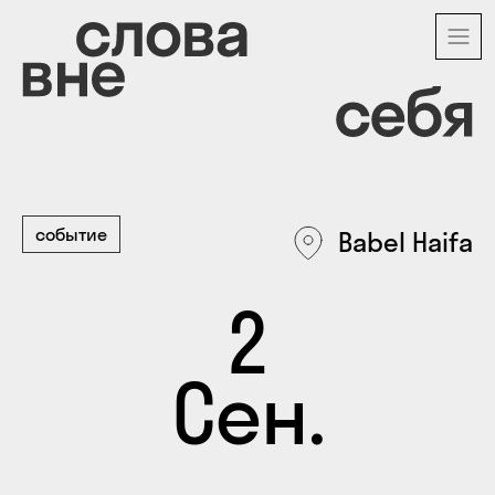
Перейти
к
основному
содержанию
событие
Babel Haifa
2
Сен.