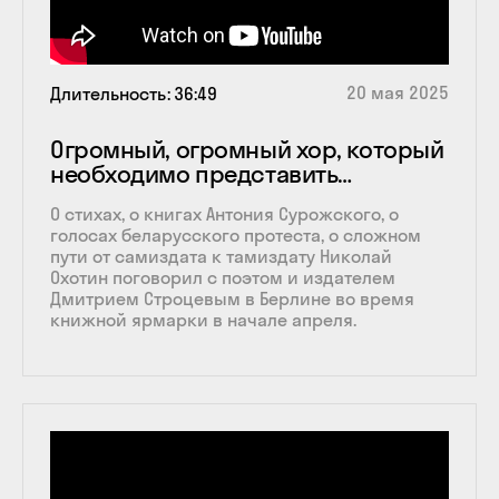
20 мая 2025
Длительность
36:49
Огромный, огромный хор, который
необходимо представить…
О стихах, о книгах Антония Сурожского, о
голосах беларусского протеста, о сложном
пути от самиздата к тамиздату Николай
Охотин поговорил с поэтом и издателем
Дмитрием Строцевым в Берлине во время
книжной ярмарки в начале апреля.