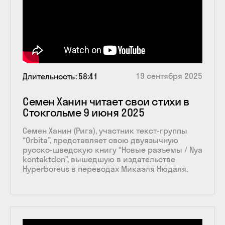
19 сентября 2025
Длительность
58:41
Семен Ханин читает свои стихи в
Стокгольме 9 июня 2025
Семен Ханин (Рига), участник текст-группы
“Orbita”, представляет свою двуязычную
русско-шведскую книгу “Новые разъемы / Nya
kontaktdon”, вышедшую в издательстве
Hyperboreus в переводах Микаэля Нюдаля.