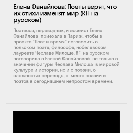
Елена Фанайлова: Поэты верят, что
их стихи изменят мир (RFI на
русском)
Поэтесса, переводчик, и эссеист Елена
Фанайлова приехала в Париж, чтобы в
проекте "Поэт и время" поговорить о
польском поэте, философе, нобелевском
лауреате Чеславе Милоше. RFI на русском
поговорила с Еленой Фанайловой не только о
значении фигуры Чеслава Милоша в мировой
культуре и истории, но и о поэзии, о
сложностях перевода, о месте поэзии и
поэтов в сегодняшнем непростом времени.