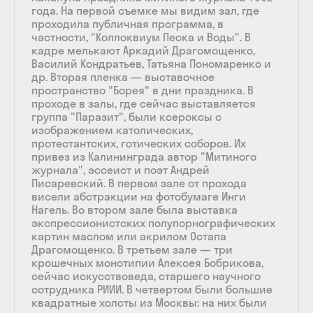
года. На первой съемке мы видим зал, где
проходила публичная программа, в
частности, "Коллоквиум Песка и Воды". В
кадре мелькают Аркадий Драгомощенко,
Василий Кондратьев, Татьяна Пономаренко и
др. Вторая пленка — выставочное
пространство "Борея" в дни праздника. В
проходе в залы, где сейчас выставляется
группа "Паразит", были ксероксы с
изображением католических,
протестантских, готических соборов. Их
привез из Калининграда автор "Митиного
журнала", эссеист и поэт Андрей
Писаревский. В первом зале от прохода
висели абстракции на фотобумаге Инги
Нагель. Во втором зале была выставка
экспрессионистских полупорнографических
картин маслом или акрилом Остапа
Драгомощенко. В третьем зале — три
крошечных монотипии Алексея Бобрикова,
сейчас искусствоведа, старшего научного
сотрудника РИИИ. В четвертом были большие
квадратные холсты из Москвы: на них были