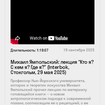
19 сентября 2025
Длительность
1:19:07
Михаил Ямпольский: лекция “Кто я?
С кем я? Где я?” (Interbok,
Стокгольм, 29 мая 2025)
Профессор Нью-Йоркского университета,
историк и теоретик искусства Михаил
Ямпольский прочел лекцию по материалу
готовящейся книги -- о новом
антропологическом подходе к современной
поэзии, соотносящим ее с рецепцией, с ее