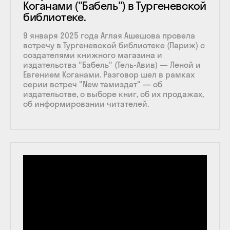
Коганами ("Бабель") в Тургеневской
библиотеке.
9 января 2025 года Аглая Ашешова провела
встречу в Тургеневской библиотеке (Париж) с
создателями книжного магазина и
издательства "Бабель" (Тель-Авив) — Леной и
Евгением Коганами. Разговор шел в рамках
серии встреч "New тамиздат" — об
издательстве, о выборе книг, об их продажах,
об информировании читателей.