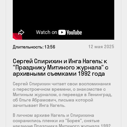
12 мая 2025
Длительность
13:56
Сергей Спирихин и Инга Нагель: к
"Празднику Митиного журнала" с
архивными съемками 1992 года
Сергей Спирихин читает свои воспоминания
о перестроечном времени, о знакомстве с
Митиным журналом, о переезде в Ленинград,
об Ольге Абрамович, письма которой
зачитывает Инга Нагель.
В личном архиве Нагель и Спирихина
сохранились пленки из "Борея", снятые
накануне Праздника Митиного журнала 1992