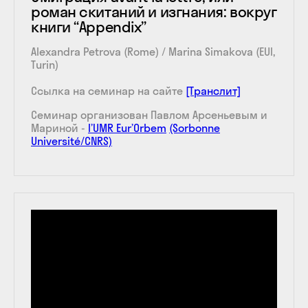
роман скитаний и изгнания: вокруг
книги “Appendix”
Alexandra Petrova (Rome) / Marina Simakova (EUI,
Turin)
Ссылка на семинар на сайте
[Транслит]
Семинар организован Павлом Арсеньевым и
Мариной -
l’UMR Eur’Orbem
(Sorbonne
Université/CNRS)