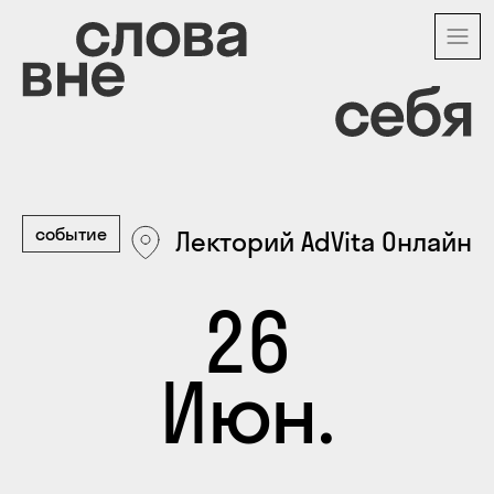
Перейти
к
основному
содержанию
событие
Лекторий AdVita Онлайн
26
Июн.