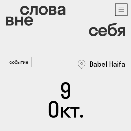
Перейти
к
основному
содержанию
событие
Babel Haifa
9
Окт.