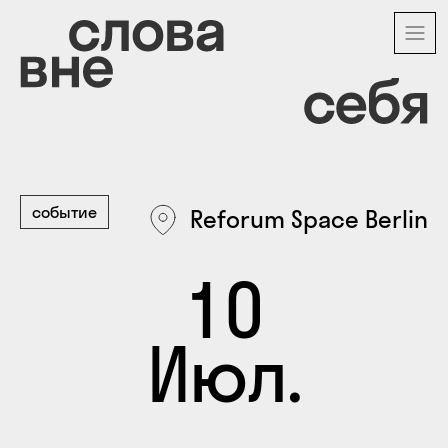
Перейти
к
основному
содержанию
событие
Reforum Space Berlin
10
Июл.