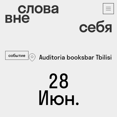
Перейти
к
основному
содержанию
событие
Auditoria booksbar Tbilisi
28
Июн.