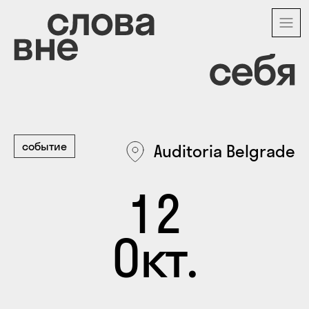
Перейти
к
основному
содержанию
событие
Auditoria Belgrade
12
Окт.