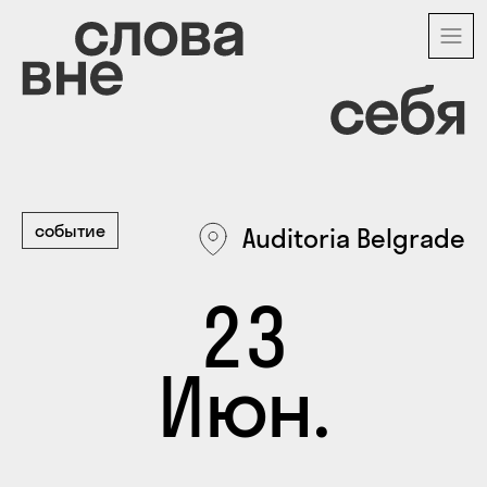
Перейти
к
основному
содержанию
событие
Auditoria Belgrade
23
Июн.