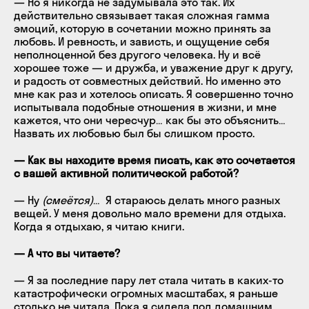
— Но я никогда не задумывала это так. Их
действительно связывает такая сложная гамма
эмоций, которую в сочетании можно принять за
любовь. И ревность, и зависть, и ощущение себя
неполноценной без другого человека. Ну и всё
хорошее тоже — и дружба, и уважение друг к другу,
и радость от совместных действий. Но именно это
мне как раз и хотелось описать. Я совершенно точно
испытывала подобные отношения в жизни, и мне
кажется, что они чересчур… как бы это объяснить…
Назвать их любовью был бы слишком просто.
— Как вы находите время писать, как это сочетается
с вашей активной политической работой?
— Ну
(смеётся)
… Я стараюсь делать много разных
вещей. У меня довольно мало времени для отдыха.
Когда я отдыхаю, я читаю книги.
— А что вы читаете?
— Я за последние пару лет стала читать в каких-то
катастрофически огромных масштабах, я раньше
столько не читала. Пока я сидела под домашним