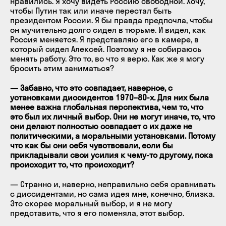
нравились. Я хочу видеть Россию свободной. Хочу,
чтобы Путин так или иначе перестал быть
президентом России. Я бы правда предпочла, чтобы
он мучительно долго сидел в тюрьме. И видел, как
Россия меняется. Я представляю его в камере, в
который сидел Алексей. Поэтому я не собираюсь
менять работу. Это то, во что я верю. Как же я могу
бросить этим заниматься?
— Забавно, что это совпадает, наверное, с
установками диссидентов 1970–80-х. Для них была
менее важна глобальная перспектива, чем то, что
это был их личный выбор. Они не могут иначе, то, что
они делают полностью совпадает с их даже не
политическими, а моральными установками. Потому
что как бы они себя чувствовали, если бы
прикладывали свои усилия к чему-то другому, пока
происходит то, что происходит?
— Странно и, наверно, неправильно себя сравнивать
с диссидентами, но сама идея мне, конечно, близка.
Это скорее моральный выбор, и я не могу
представить, что я его поменяла, этот выбор.