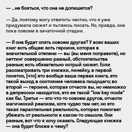
— …не бояться, что она не допишется?
— Да, поэтому могу ответить честно, что я уже
придумала сюжет и пытаюсь писать. Но, правда, она
пока совсем в зачаточной стадии.
— И она будет опять совсем другая? У всех ваших
книг есть общее: есть героиня, которая в
значительной степени — вы (вы меня поправите), но
сеттинг совершенно разный, обстоятельства
разные; есть обязательно острый сюжет. Если
рассматривать три книжки, линейку, в первой
понятно, [что] это вообще ваша первая книга, это
такой выход в состояние человека пишущего; во
второй — героиня, которая отчасти вы, но немножко
в депрессии находится, это ее такой "low key mode"
как бы. Третья — это что-то совсем другое, отчасти
магический реализм, хотя чудес там нет, но это
такая параллельная реальность, которая помогает
убежать от реальности в каком-то смысле. Они
разные, вот что я хочу сказать. Следующая книжка
— она будет ближе к чему?