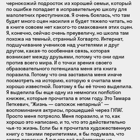
чернокожий подросток из хорошей семьи, который
по ошибке попадает в исправительную школу для
малолетних преступников. Я очень боялась, что там
будет много сцен насилия и будет тяжело читать, но
в книге совсем нет какого-то смакования этих сцен.
Я, конечно, сейчас очень преувеличу, но школа там
похожа на темный, странный Хогвартс. Интернат,
подшучивание учеников над учителями и друг
другом, какая-то особенная связь, которая
возникает между друзьями, потому что они одни
против всего мира. И с точки зрения своего
образовательного потенциала меня эта книга
поразила. Потому что она заставила меня иначе
посмотреть на историю, которую я считала мне
хорошо известной. Поэтому я бы её точно выделила.
Я выделила бы еще одну из немногих nonfiction
книжек, которые прочитала в этом году. Это Тамара
Петкевич, “Жизнь — сапожок непарный” —
воспоминания актрисы, прошедшей через ГУЛАГ.
Просто меня потрясло. Меня поразило, и то, как
хорошо это написано, и то, что это действительно
чья-то жизнь. Если бы я прочитала художественную
книгу с такими перипетиями, я бы подумала, что
автор перегнул. А тут это всё действительно