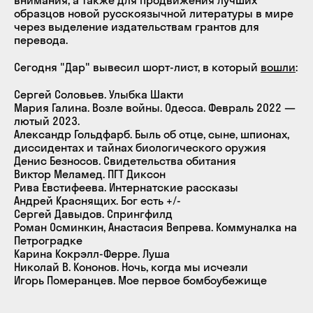
образцов новой русскоязычной литературы в мире
через выделение издательствам грантов для
перевода.
Сегодня "Дар" вывесил шорт-лист, в который
вошли
:
Сергей Соловьев. Улыбка Шакти
Мария Галина. Возле войны. Одесса. Февраль 2022 —
лютый 2023.
Александр Гольдфарб. Быль об отце, сыне, шпионах,
диссидентах и тайнах биологического оружия
Денис Безносов. Свидетельства обитания
Виктор Меламед. ПГТ Диксон
Рива Евстифеева. Интернатские рассказы
Андрей Краснящих. Бог есть +/-
Сергей Давыдов. Спрингфилд
Роман Осминкин, Анастасия Вепрева. Коммуналка на
Петроградке
Карина Кокрэлл-Феррe. Луша
Николай В. Кононов. Ночь, когда мы исчезли
Игорь Померанцев. Мое первое бомбоубежище