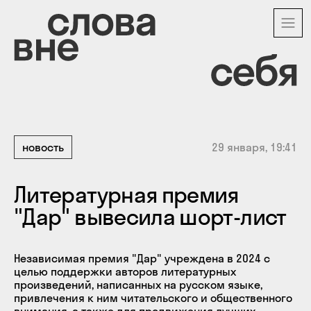
Перейти
к
основному
содержанию
новость
29 января, 19:41
Литературная премия
"Дар" вывесила шорт-лист
Независимая премия "Дар" учреждена в 2024 с
целью поддержки авторов литературных
произведений, написанных на русском языке,
привлечения к ним читательского и общественного
внимания, а также для продвижения лучших