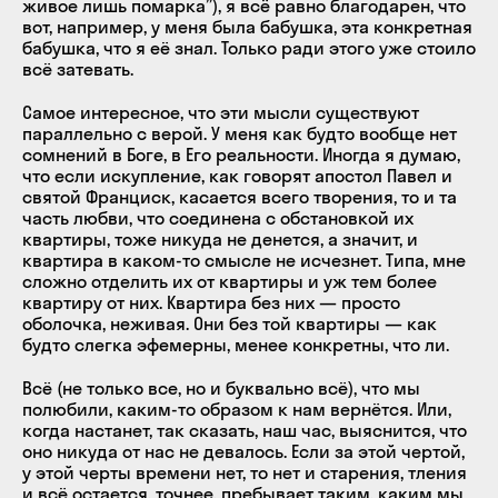
живое лишь помарка”), я всё равно благодарен, что
вот, например, у меня была бабушка, эта конкретная
бабушка, что я её знал. Только ради этого уже стоило
всё затевать.
Самое интересное, что эти мысли существуют
параллельно с верой. У меня как будто вообще нет
сомнений в Боге, в Его реальности. Иногда я думаю,
что если искупление, как говорят апостол Павел и
святой Франциск, касается всего творения, то и та
часть любви, что соединена с обстановкой их
квартиры, тоже никуда не денется, а значит, и
квартира в каком-то смысле не исчезнет. Типа, мне
сложно отделить их от квартиры и уж тем более
квартиру от них. Квартира без них — просто
оболочка, неживая. Они без той квартиры — как
будто слегка эфемерны, менее конкретны, что ли.
Всё (не только все, но и буквально всё), что мы
полюбили, каким-то образом к нам вернётся. Или,
когда настанет, так сказать, наш час, выяснится, что
оно никуда от нас не девалось. Если за этой чертой,
у этой черты времени нет, то нет и старения, тления
и всё остается, точнее, пребывает таким, каким мы