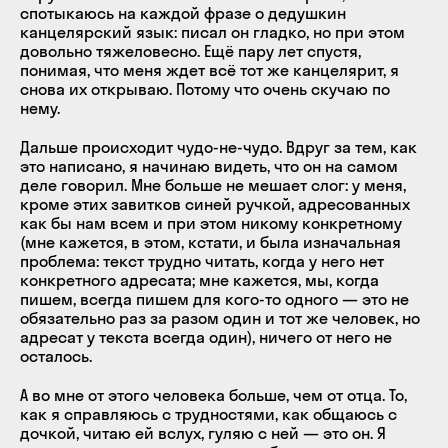
спотыкаюсь на каждой фразе о дедушкин
канцелярский язык: писал он гладко, но при этом
довольно тяжеловесно. Ещё пару лет спустя,
понимая, что меня ждет всё тот же канцелярит, я
снова их открываю. Потому что очень скучаю по
нему.
Дальше происходит чудо-не-чудо. Вдруг за тем, как
это написано, я начинаю видеть, что он на самом
деле говорил. Мне больше не мешает слог: у меня,
кроме этих завитков синей ручкой, адресованных
как бы нам всем и при этом никому конкретному
(мне кажется, в этом, кстати, и была изначальная
проблема: текст трудно читать, когда у него нет
конкретного адресата; мне кажется, мы, когда
пишем, всегда пишем для кого-то одного — это не
обязательно раз за разом один и тот же человек, но
адресат у текста всегда один), ничего от него не
осталось.
А во мне от этого человека больше, чем от отца. То,
как я справляюсь с трудностями, как общаюсь с
дочкой, читаю ей вслух, гуляю с ней — это он. Я