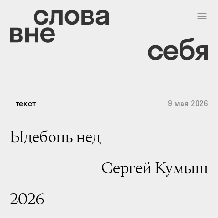
Перейти
к
основному
содержанию
текст
9 мая 2026
Ыдебопь нед
Сергей Кумыш
2026