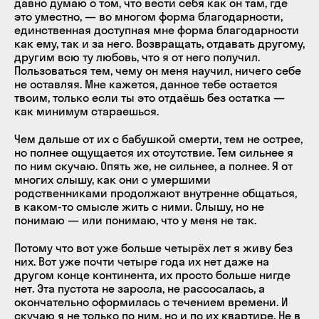
давно думаю о том, что вести себя как он там, где
это уместно, — во многом форма благодарности,
единственная доступная мне форма благодарности
как ему, так и за него. Возвращать, отдавать другому,
другим всю ту любовь, что я от него получил.
Пользоваться тем, чему он меня научил, ничего себе
не оставляя. Мне кажется, данное тебе остается
твоим, только если ты это отдаёшь без остатка —
как минимум стараешься.
Чем дальше от их с бабушкой смерти, тем не острее,
но полнее ощущается их отсутствие. Тем сильнее я
по ним скучаю. Опять же, не сильнее, а полнее. Я от
многих слышу, как они с умершими
родственниками продолжают внутренне общаться,
в каком-то смысле жить с ними. Слышу, но не
понимаю — или понимаю, что у меня не так.
Потому что вот уже больше четырёх лет я живу без
них. Вот уже почти четыре года их нет даже на
другом конце континента, их просто больше нигде
нет. Эта пустота не заросла, не рассосалась, а
окончательно оформилась с течением времени. И
скучаю я не только по ним, но и по их квартире. Не в