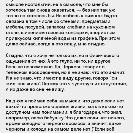
смысле ностальгии, не в смысле, что мне бы
хотелось там снова оказаться, — без них так уж
точно не хотелось бы. Но любовь к ним как будто
связана в том числе со стенами, предметами
мебели, посудой, запахом клеёнки на кухонном
столе, шипением газовой конфорки, хлористым
привкусом кипячёной воды из графина. При этом
даже сейчас, когда я это пишу, мне стыдно.
Стыдно, что я хочу не только их, но и физического
ощущения от них. А это глупо, ни то, ни другое
больше невозможно. Да, Церковь говорит о
телесном воскресении, но я не знаю, что это значит.
И я не знаю, что имеют в виду другие, говоря “он
жив, она жива”. Потому что я чувствую их отсутствие,
я их даже во сне не вижу.
На днях я поймал себя на мысли, что даже если нет
какой-то продолжающейся жизни, хоть в каком-то
доступном нам понимании, я благодарен, что знал,
например, свою бабушку. Что даже если нет ничего,
кроме холодного чёрного космоса, а значит, даже
черноты и холода на самом деле нет (“Если всё