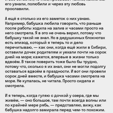
его узнали, полюбили и через эту любовь
прославили.
А ещё я столько из его заметок о них узнаю.
Например, бабушка любила говорить, что раньше
после работы ходила на залив и часами просто на
него смотрела. Я в это не очень верил, потому что
бабушку такой не знал. Но в дедушкиных блокнотах
есть эпизод, который я теперь то и дело
перечитываю, — как они, когда ещё жили в Сибири,
оставили дочек родителям и уехали почти на сорок
дней на море; кажется, впервые в жизни только
вдвоём. В такое поверить тоже было бы трудно,
потому что, сколько я их знал, они не могли подолгу
оставаться вдвоём в праздности. И вот они провели
сорок дней вместе, и бабушка часами смотрела на
море. Не купалась, не читала. Просто сидела и
смотрела.
И я теперь, когда гуляю с дочкой у озера, где мы
живём, — оно большое, там почти всегда волны или
по крайней мере рябь, — представляю, вижу, как
бабушка надолго замирала перед чем-то похожим.