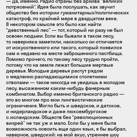
— Да, именно. Радио страны без архива “великих
потрясений”. Идея была послушать, как звучит
общество без истории гуманитарных/политических
катастроф, по крайней мере в двадцатом веке.
В некотором смысле это было как найти
“девственный лес” — тот, который ни разу не был
освоен людьми. Если вы бывали в таком лесу,
то наверняка заметили, насколько он отличается
от искусственного или такого, который появился
сам и недавно на месте заброшенного пастбища.
Помимо прочего, по такому лесу трудно пройти,
потому что на земле лежат большие мертвые
деревья. Молодые деревья растут рядом
с медленно распадающимися столетними
стволами — такое никогда не увидишь в молодом
лесу, высаженном каким-нибудь фанерным
комбинатом. Выбор именно британского радио —
это во многом про мои лингвистические
ограничения. Могло быть и шведское, и датское,
и нидерландское и даже люксембургское
с исландским. Обществ без “революционных
вихрей” не так уж и мало. Если бы у меня была
возможность освоить еще один язык, я бы выбрал,
наверное, шведский: на мой вкус, утреннее шоу