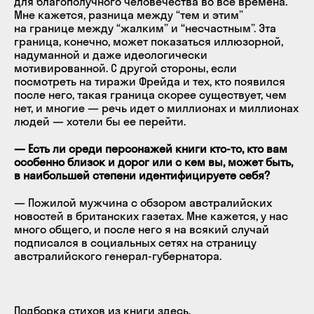
для благополучного человечества во все времена.
Мне кажется, разница между “тем и этим”
на границе между “жалким” и “несчастным”. Эта
граница, конечно, может показаться иллюзорной,
надуманной и даже идеологически
мотивированной. С другой стороны, если
посмотреть на тиражи Фрейда и тех, кто появился
после него, такая граница скорее существует, чем
нет, и многие — речь идет о миллионах и миллионах
людей — хотели бы ее перейти.
— Есть ли среди персонажей книги кто-то, кто вам
особенно близок и дорог или с кем вы, может быть,
в наибольшей степени идентифицируете себя?
— Пожилой мужчина с обзором австралийских
новостей в британских газетах. Мне кажется, у нас
много общего, и после него я на всякий случай
подписался в социальных сетях на страницу
австралийского генерал-губернатора.
Подборка стихов из книги
здесь
.