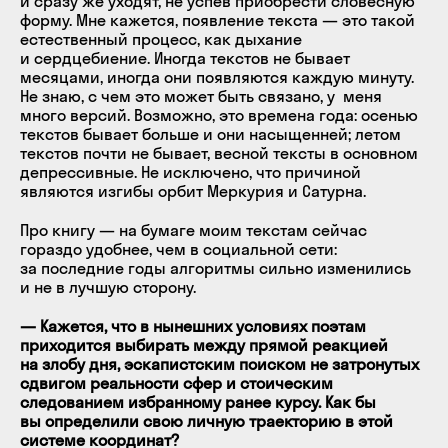
и сразу же уходят, не успев приобрести словесную
форму. Мне кажется, появление текста — это такой
естественный процесс, как дыхание
и сердцебиение. Иногда текстов не бывает
месяцами, иногда они появляются каждую минуту.
Не знаю, с чем это может быть связано, у меня
много версий. Возможно, это времена года: осенью
текстов бывает больше и они насыщенней; летом
текстов почти не бывает, весной тексты в основном
депрессивные. Не исключено, что причиной
являются изгибы орбит Меркурия и Сатурна.
Про книгу — на бумаге моим текстам сейчас
гораздо удобнее, чем в социальной сети:
за последние годы алгоритмы сильно изменились
и не в лучшую сторону.
— Кажется, что в нынешних условиях поэтам
приходится выбирать между прямой реакцией
на злобу дня, эскапистским поиском не затронутых
сдвигом реальности сфер и стоическим
следованием избранному ранее курсу. Как бы
вы определили свою личную траекторию в этой
системе координат?