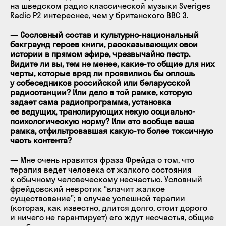
на шведском радио классической музыки Sveriges
Radio P2 интереснее, чем у британского BBC 3.
— Сословный состав и культурно-национальный
бэкграунд героев книги, рассказывающих свои
истории в прямом эфире, чрезвычайно пестр.
Видите ли вы, тем не менее, какие-то общие для них
черты, которые вряд ли проявились бы сплошь
у собеседников российской или беларусской
радиостанции? Или дело в той рамке, которую
задает сама радиопрограмма, установка
ее ведущих, транслирующих некую социально-
психологическую норму? Или это вообще ваша
рамка, отфильтровавшая какую-то более токсичную
часть контента?
— Мне очень нравится фраза Фрейда о том, что
терапия ведет человека от жалкого состояния
к обычному человеческому несчастью. Условный
фрейдовский невротик “влачит жалкое
существование”; в случае успешной терапии
(которая, как известно, длится долго, стоит дорого
и ничего не гарантирует) его ждут несчастья, общие