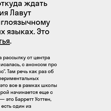
откуда ждать
ия Лавут
нглоязычному
 языках. Это
тья
.
а рассылку от центра
писалась, с анонсом про
”. Там речь как раз об
спериментальных
это все в рамках школы
орой начинается еще с
— это Барретт Уоттен,
есть один из