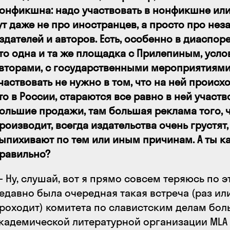
онфикшна: надо участвовать в нонфикшне или
ут даже не про иностранцев, а просто про не
здателей и авторов. Есть, особенно в диаспоре
то одна и та же площадка с Прилепиным, усло
вторами, с государственными мероприятиями
частвовать не нужно в том, что на ней происхо
то в России, стараются все равно в ней участв
ольшие продажи, там большая реклама того, ч
роизводит, всегда издательства очень грустят,
ыпихивают по тем или иным причинам. А ты ка
равильно?
 Ну, слушай, вот я прямо совсем теряюсь по э
едавно была очередная такая встреча (раз или
роходит) комитета по славистским делам бо
кадемической литературной организации MLA 