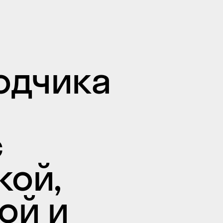
одчика
с
кой,
ой и