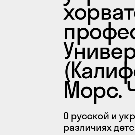
хорват
профе
Универ
(Калиф
Морс. 
О русской и ук
различиях детс