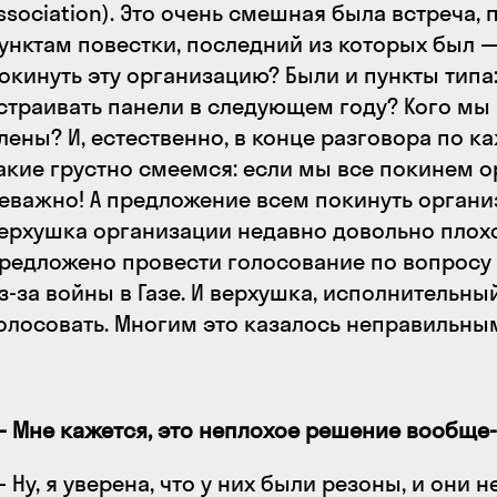
ssociation). Это очень смешная была встреча,
унктам повестки, последний из которых был 
окинуть эту организацию? Были и пункты типа
страивать панели в следующем году? Кого мы
лены? И, естественно, в конце разговора по к
акие грустно смеемся: если мы все покинем о
еважно! А предложение всем покинуть органи
ерхушка организации недавно довольно плохо
редложено провести голосование по вопросу
з-за войны в Газе. И верхушка, исполнительны
олосовать. Многим это казалось неправильным.
 Мне кажется, это неплохое решение вообще-т
 Ну, я уверена, что у них были резоны, и они н