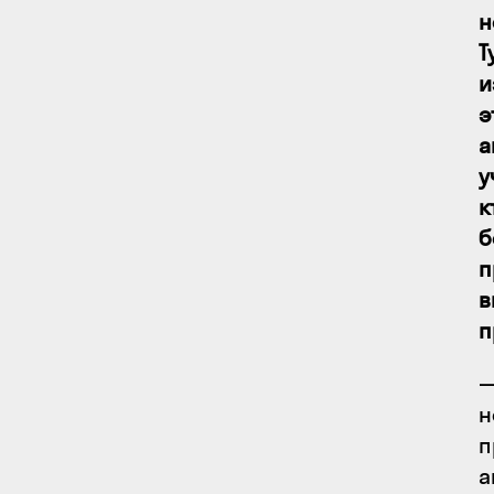
н
Т
и
э
а
у
к
б
п
в
п
—
н
п
а