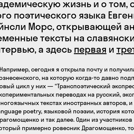
адемическую жизнь и о том, 
го поэтического языка Евген
Эйнсли Морс, открывающей а
менные тексты на славянских
нтервью, а здесь
первая
и
тре
Например, сегодня я открыла почту и получил
ознесенского, на которую когда-то давно под
овый цикл у них — “Транспоэтический экспресс
кспериментальных переводах на русский, эк
ногоязычных текстах иностранных авторов, и 
anguage poetry, языковой поэзии, история кот
рагомощенко и так далее. Один из участников 
оторый примерно ровесник Драгомощенко, то 