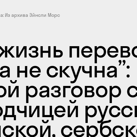
ка
Из архива Эйнсли Морс
 жизнь перев
а не скучна”:
й разговор 
дчицей русс
ской, сербск