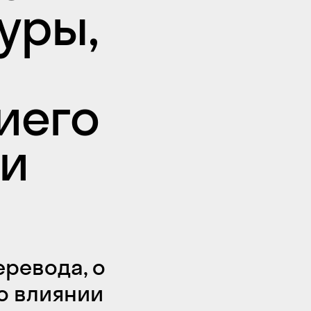
уры,
иего
ли
еревода, о
 о влиянии