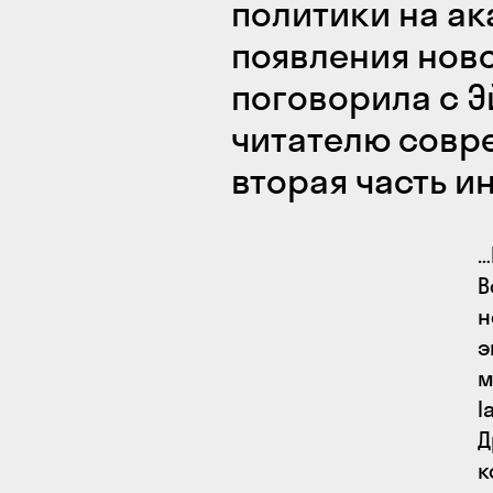
политики на ак
появления ново
поговорила с 
читателю совре
вторая часть и
…
В
н
э
м
l
Д
к