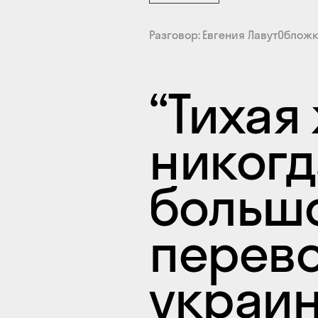
Разговор
Евгения Лавут
Облож
“Тихая
никогд
большо
перево
украин