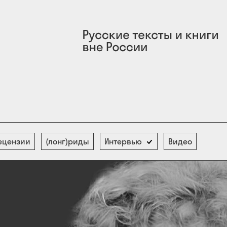
ецензии
(лонг)риды
Интервью
Видео