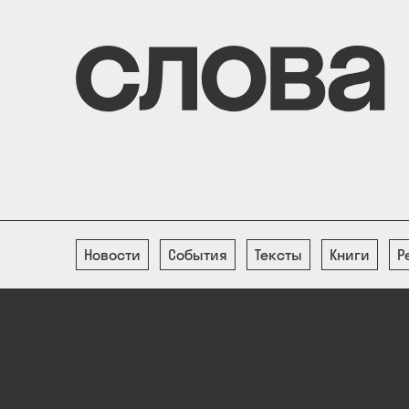
Перейти
к
основному
содержанию
Новости
События
Тексты
Книги
Р
Основная
навигация