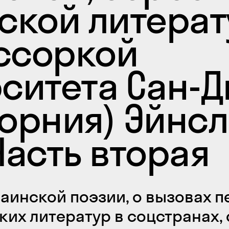
ской литерат
ссоркой
ситета Сан-Д
орния) Эйнс
Часть вторая
раинской поэзии, о вызовах п
ких литератур в соцстранах,