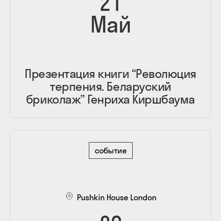
21
Май
Презентация книги “Революция
терпения. Беларуский
бриколаж” Генриха Киршбаума
событие
Pushkin House London