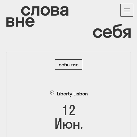
Перейти
к
основному
содержанию
событие
Liberty Lisbon
12
Июн.