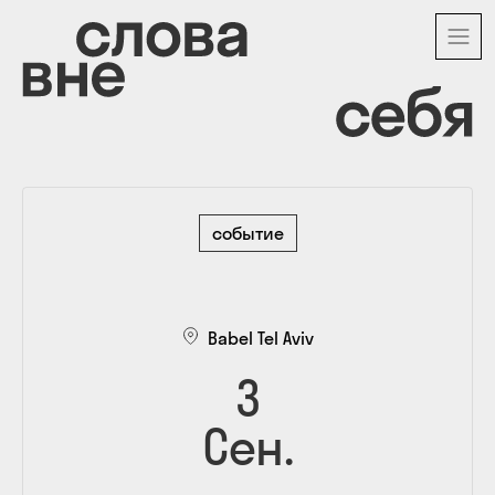
Перейти
к
основному
содержанию
событие
Babel Tel Aviv
3
Сен.