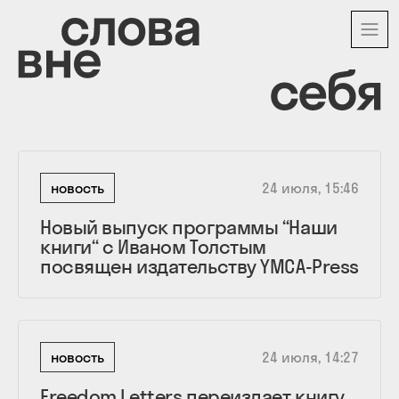
Перейти
к
основному
содержанию
новость
24 июля, 15:46
Новый выпуск программы “Наши
книги“ с Иваном Толстым
посвящен издательству YMCA-Press
новость
24 июля, 14:27
Freedom Letters переиздает книгу